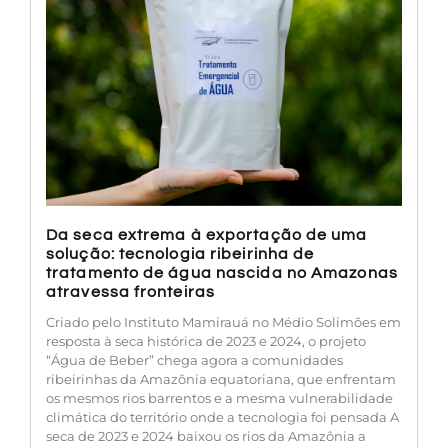
Da seca extrema à exportação de uma
solução: tecnologia ribeirinha de
tratamento de água nascida no Amazonas
atravessa fronteiras
Criado pelo Instituto Mamirauá no Médio Solimões em
resposta à seca histórica de 2023 e 2024, o projeto
“Água de Beber” chega agora a comunidades
ribeirinhas da Amazônia equatoriana, que enfrentam
os mesmos rios barrentos e a mesma vulnerabilidade
climática do território onde a tecnologia foi pensada A
seca de 2023 e 2024 baixou os rios da Amazônia a