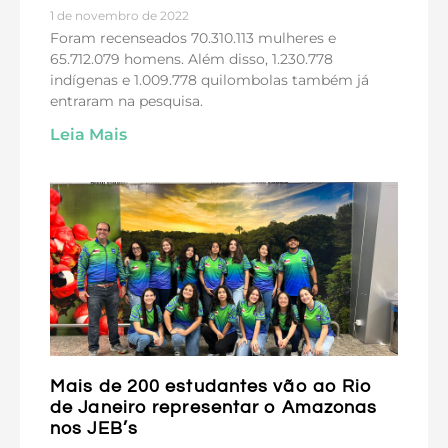
1 de novembro de 2022
Foram recenseados 70.310.113 mulheres e
65.712.079 homens. Além disso, 1.230.778
indígenas e 1.009.778 quilombolas também já
entraram na pesquisa.
Leia Mais
Mais de 200 estudantes vão ao Rio
de Janeiro representar o Amazonas
nos JEB’s