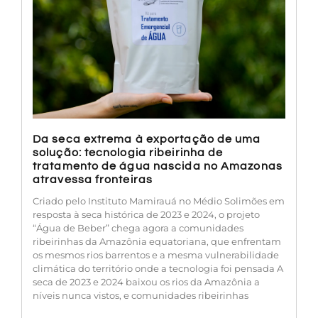
Da seca extrema à exportação de uma
solução: tecnologia ribeirinha de
tratamento de água nascida no Amazonas
atravessa fronteiras
Criado pelo Instituto Mamirauá no Médio Solimões em
resposta à seca histórica de 2023 e 2024, o projeto
“Água de Beber” chega agora a comunidades
ribeirinhas da Amazônia equatoriana, que enfrentam
os mesmos rios barrentos e a mesma vulnerabilidade
climática do território onde a tecnologia foi pensada A
seca de 2023 e 2024 baixou os rios da Amazônia a
níveis nunca vistos, e comunidades ribeirinhas