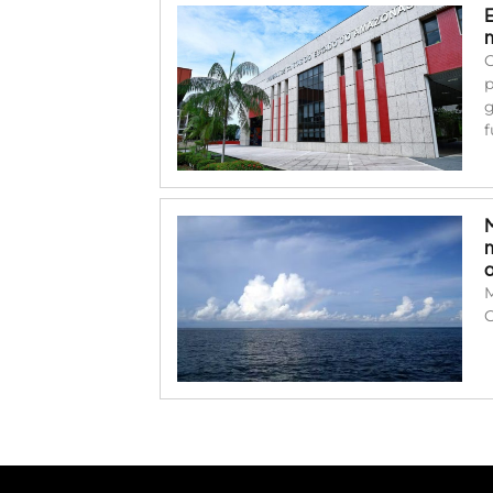
C
p
g
f
M
C