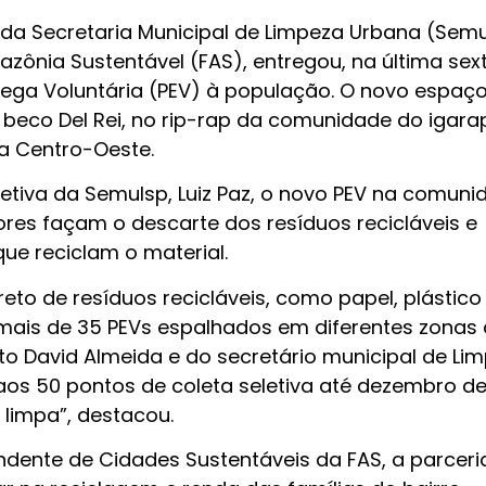
 da Secretaria Municipal de Limpeza Urbana (Semu
ônia Sustentável (FAS), entregou, na última sex
trega Voluntária (PEV) à população. O novo espaç
o beco Del Rei, no rip-rap da comunidade do igara
a Centro-Oeste.
etiva da Semulsp, Luiz Paz, o novo PEV na comuni
ores façam o descarte dos resíduos recicláveis e
ue reciclam o material.
to de resíduos recicláveis, como papel, plástico
 mais de 35 PEVs espalhados em diferentes zonas
to David Almeida e do secretário municipal de Li
 aos 50 pontos de coleta seletiva até dezembro d
limpa”, destacou.
tendente de Cidades Sustentáveis da FAS, a parcer