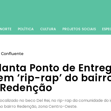
NORTE
POLÍTICA
CULTURA
PROJETOS SOCIAIS
ESPE
 Confluente
anta Ponto de Entre
em ‘rip-rap’ do bairr
Redenção
localizado no beco Del Rei, no rip-rap da comunidade do 
no bairro Redenção, zona Centro-Oeste.