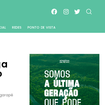
CIAL
REDES
PONTO DE VISTA
ga
o
igarapé