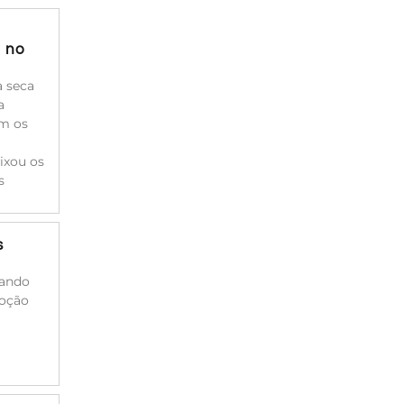
a no
à seca
a
am os
ixou os
s
s
cando
moção