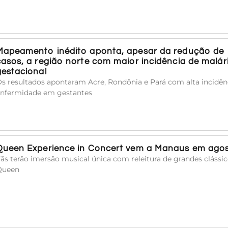
Mapeamento inédito aponta, apesar da redução de
casos, a região norte com maior incidência de malár
gestacional
s resultados apontaram Acre, Rondônia e Pará com alta incidên
nfermidade em gestantes
Queen Experience in Concert vem a Manaus em ago
ãs terão imersão musical única com releitura de grandes clássi
Queen