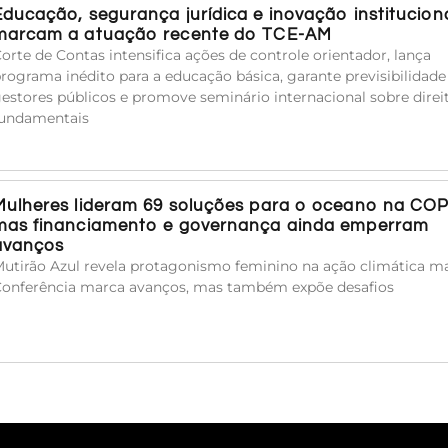
Educação, segurança jurídica e inovação institucion
marcam a atuação recente do TCE-AM
orte de Contas intensifica ações de controle orientador, lança
rograma inédito para a educação básica, garante previsibilidade
estores públicos e promove seminário internacional sobre direi
undamentais
Mulheres lideram 69 soluções para o oceano na COP
mas financiamento e governança ainda emperram
avanços
utirão Azul revela protagonismo feminino na ação climática ma
onferência marca avanços, mas também expõe desafios