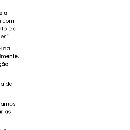
e a
ia com
nto e a
es”.
l na
lmente,
ação
ra de
 vamos
r as