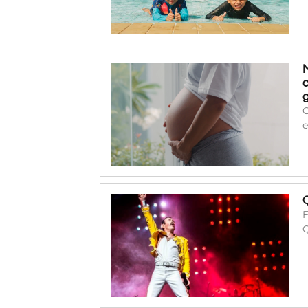
O
e
F