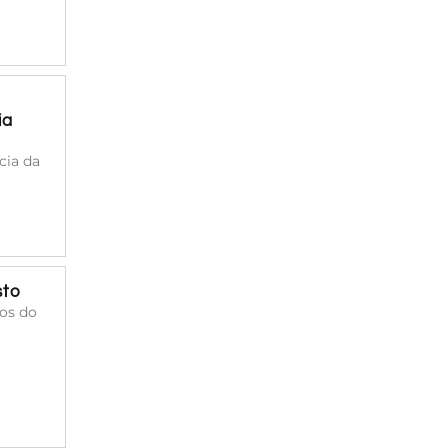
ia
cia da
sto
cos do