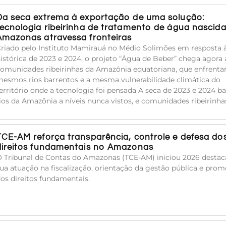
Da seca extrema à exportação de uma solução:
tecnologia ribeirinha de tratamento de água nascid
Amazonas atravessa fronteiras
riado pelo Instituto Mamirauá no Médio Solimões em resposta 
istórica de 2023 e 2024, o projeto “Água de Beber” chega agora 
omunidades ribeirinhas da Amazônia equatoriana, que enfrent
esmos rios barrentos e a mesma vulnerabilidade climática do
erritório onde a tecnologia foi pensada A seca de 2023 e 2024 ba
ios da Amazônia a níveis nunca vistos, e comunidades ribeirinha
TCE-AM reforça transparência, controle e defesa do
direitos fundamentais no Amazonas
 Tribunal de Contas do Amazonas (TCE-AM) iniciou 2026 desta
ua atuação na fiscalização, orientação da gestão pública e pro
os direitos fundamentais.