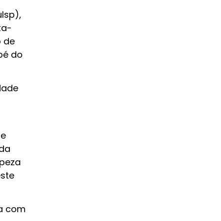
lsp),
ta-
o de
pé do
dade
 e
 da
mpeza
este
ia com