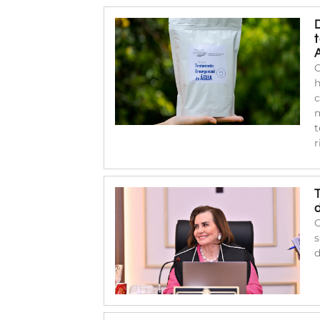
C
h
c
m
t
r
O
s
d