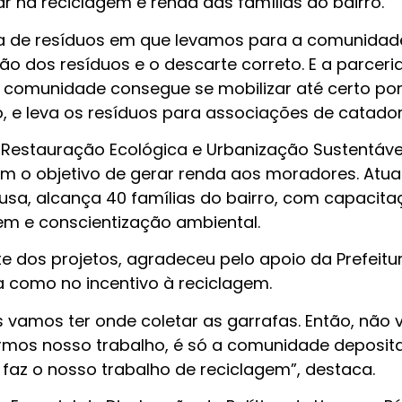
 na reciclagem e renda das famílias do bairro.
 de resíduos em que levamos para a comunidad
o dos resíduos e o descarte correto. E a parcer
 a comunidade consegue se mobilizar até certo po
, e leva os resíduos para associações de catador
 Restauração Ecológica e Urbanização Sustentáve
com o objetivo de gerar renda aos moradores. Atua
eusa, alcança 40 famílias do bairro, com capacit
gem e conscientização ambiental.
nte dos projetos, agradeceu pelo apoio da Prefeitu
 como no incentivo à reciclagem.
is vamos ter onde coletar as garrafas. Então, não
ermos nosso trabalho, é só a comunidade deposita
 faz o nosso trabalho de reciclagem”, destaca.