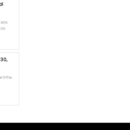
al
 aos
tos
30,
rinha.