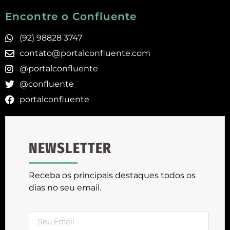
Encontre o Confluente
(92) 98828 3747
contato@portalconfluente.com
@portalconfluente
@confluente_
portalconfluente
NEWSLETTER
Receba os principais destaques todos os
dias no seu email.